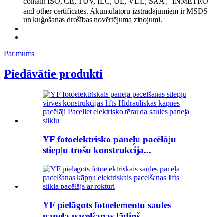
contain ISO, CE, TUV, IEC, UL, VDE, SAA、INMETRO
and other certificates. Akumulatoru izstrādājumiem ir MSDS
un kuģošanas drošības novērtējuma ziņojumi.
Par mums
Piedāvātie produkti
YF fotoelektrisko paneļu pacēlāju
stiepļu trošu konstrukcija...
YF pielāgots fotoelementu saules
paneļa pacelšanas lādiņš...