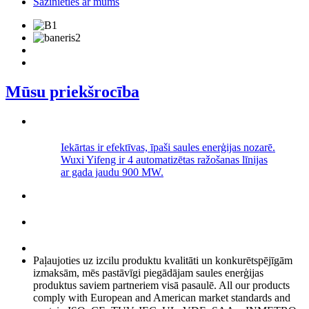
Sazinieties ar mums
Mūsu priekšrocība
Iekārtas ir efektīvas, īpaši saules enerģijas nozarē.
Wuxi Yifeng ir 4 automatizētas ražošanas līnijas
ar gada jaudu 900 MW.
Paļaujoties uz izcilu produktu kvalitāti un konkurētspējīgām
izmaksām, mēs pastāvīgi piegādājam saules enerģijas
produktus saviem partneriem visā pasaulē. All our products
comply with European and American market standards and