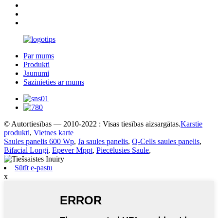
Par mums
Produkti
Jaunumi
Sazinieties ar mums
© Autortiesības — 2010-2022 : Visas tiesības aizsargātas.
Karstie
produkti
,
Vietnes karte
Saules panelis 600 Wp
,
Ja saules panelis
,
Q-Cells saules panelis
,
Bifacial Longi
,
Epever Mppt
,
Piecēlusies Saule
,
Sūtīt e-pastu
x