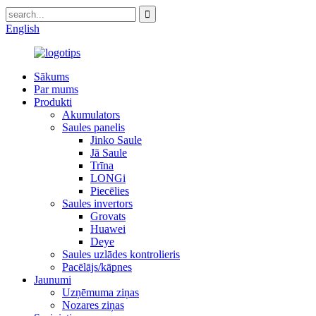
English
Sākums
Par mums
Produkti
Akumulators
Saules panelis
Jinko Saule
Jā Saule
Trīna
LONGi
Piecēlies
Saules invertors
Grovats
Huawei
Deye
Saules uzlādes kontrolieris
Pacēlājs/kāpnes
Jaunumi
Uzņēmuma ziņas
Nozares ziņas