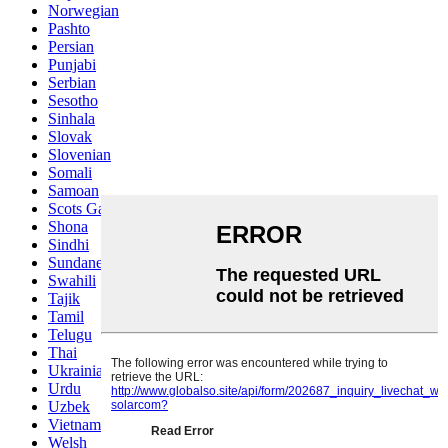
Norwegian
Pashto
Persian
Punjabi
Serbian
Sesotho
Sinhala
Slovak
Slovenian
Somali
Samoan
Scots Gaelic
Shona
Sindhi
Sundanese
Swahili
Tajik
Tamil
Telugu
Thai
Ukrainian
Urdu
Uzbek
Vietnamese
Welsh