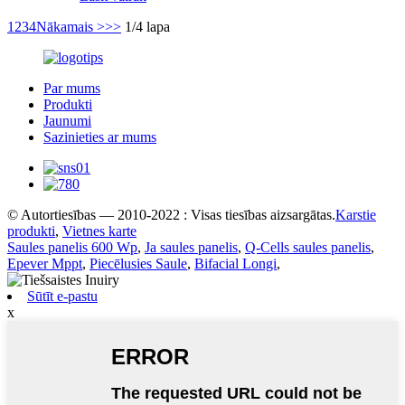
1
2
3
4
Nākamais >
>>
1/4 lapa
Par mums
Produkti
Jaunumi
Sazinieties ar mums
© Autortiesības — 2010-2022 : Visas tiesības aizsargātas.
Karstie
produkti
,
Vietnes karte
Saules panelis 600 Wp
,
Ja saules panelis
,
Q-Cells saules panelis
,
Epever Mppt
,
Piecēlusies Saule
,
Bifacial Longi
,
Sūtīt e-pastu
x