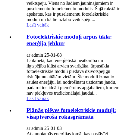
veiktspēju. Viens no šādiem jauninājumiem ir
puselementu fotoelementu modulis. Šajā rakstā ir
apskatīts, kas ir puselementu fotoelektriskie
moduļi un kā tie uzlabo veiktspēju...
Lasīt vairāk
Fotoelektriskie moduļi ārpus tīkla:
enerģija jebkur
ar admin 25-01-08
Laikmetā, kad enerģētiskā neatkarība un
ilgtspējība kļūst arvien svarīgāka, ārpustīkla
fotoelektriskie moduļi piedāvā dzīvotspējīgu
risinājumu attālām vietām. Šie moduļi izmanto
saules enerģiju, lai nodrošinātu uzticamu jaudu,
padarot tos ideāli piemērotus apgabaliem, kuriem
nav piekļuves tradicionālajai jaudai...
Lasīt vairāk
Plānās plēves fotoelektriskie moduļi:
visaptveroša rokasgrāmata
ar admin 25-01-03
Atjaunojamās enerģijas jomā, kas pastāvīgi